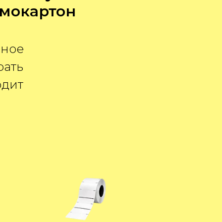
рмокартон
чное
рать
одит