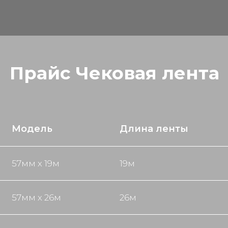
Прайс Чековая лента
Модель
Длина ленты
57мм х 19м
19м
57мм х 26м
26м