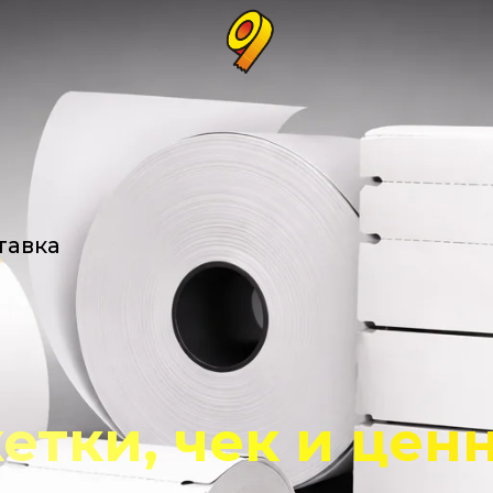
тавка
етки, чек и цен