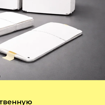
а
ственную