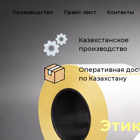
Производство
Прайс-лист
Контакты
Казахстанское
производство
Оперативная дос
по Казахстану
Этик