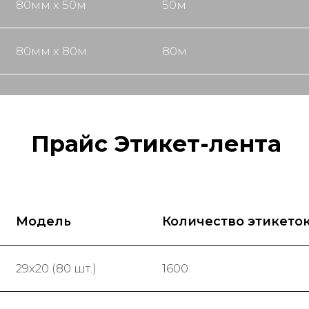
80мм х 50м
50м
80мм х 80м
80м
Прайс Этикет-лента
Модель
Количество этикето
29х20 (80 шт.)
1600