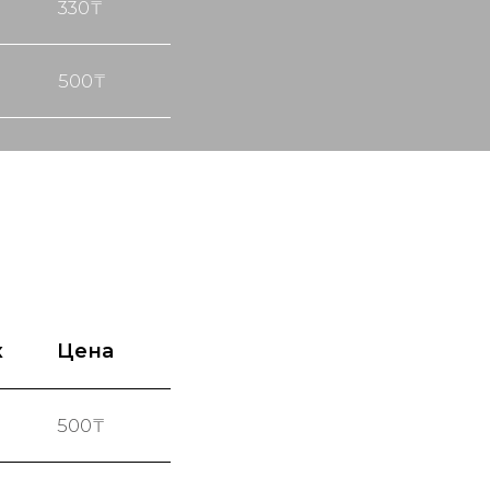
330₸
500₸
к
Цена
500₸