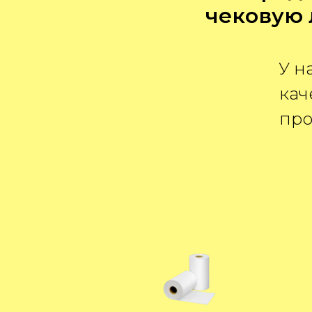
чековую 
У н
кач
про