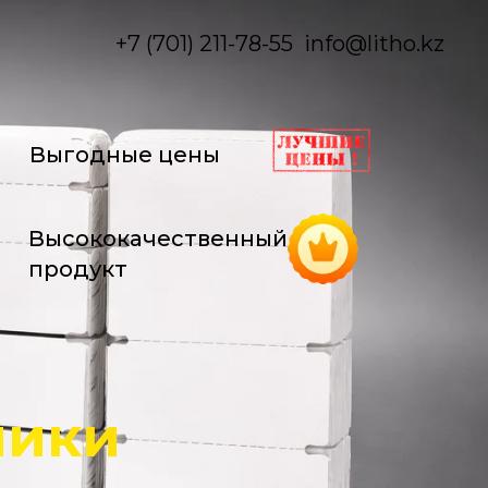
+7 (701) 211-78-55
info@litho.kz
Выгодные цены
Высококачественный
продукт
ники